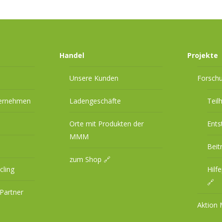
Handel
Projekte
Unsere Kunden
Forsch
ternehmen
Ladengeschäfte
Teil
Orte mit Produkten der
Ents
MMM
Beit
zum Shop 🔗
cling
Hilf
🔗
Partner
Aktion