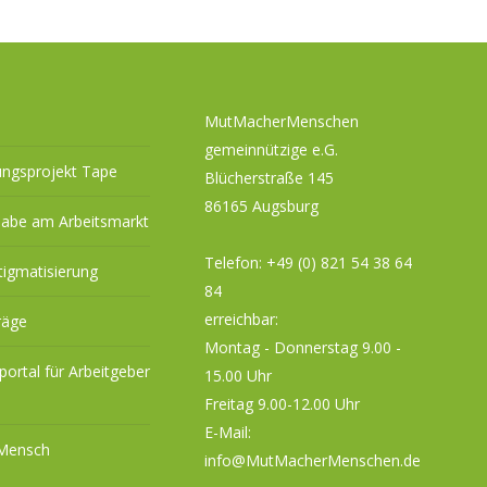
MutMacherMenschen
gemeinnützige e.G.
ungsprojekt Tape
Blücherstraße 145
86165 Augsburg
habe am Arbeitsmarkt
Telefon:
+49 (0) 821 54 38 64
tigmatisierung
84
erreichbar:
räge
Montag - Donnerstag 9.00 -
eportal für Arbeitgeber
15.00 Uhr
Freitag 9.00-12.00 Uhr
E-Mail:
 Mensch
info@MutMacherMenschen.de