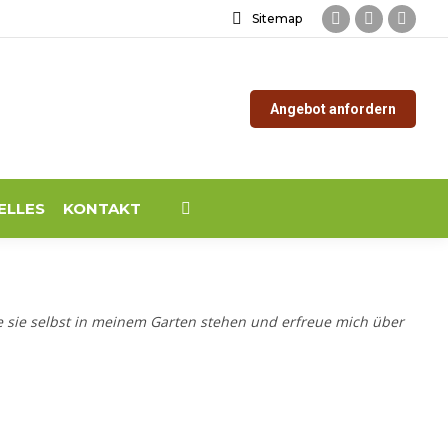
Sitemap
Facebook
Instagram
YouTu
page
page
page
opens
opens
opens
Angebot anfordern
in
in
in
new
new
new
window
window
windo
ELLES
KONTAKT
Search:
e sie selbst in meinem Garten stehen und erfreue mich über