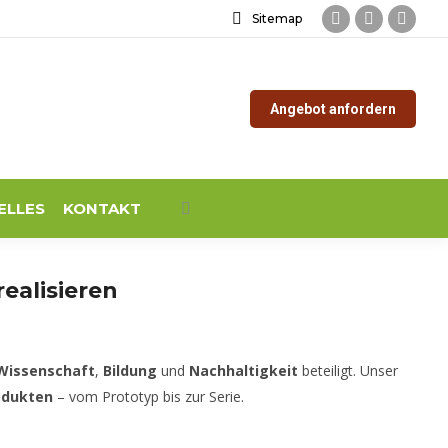
Sitemap
Facebook
Instagram
YouTu
page
page
page
opens
opens
opens
Angebot anfordern
in
in
in
new
new
new
window
window
windo
ELLES
KONTAKT
Search:
ealisieren
Wissenschaft
,
Bildung
und
Nachhaltigkeit
beteiligt. Unser
odukten
– vom Prototyp bis zur Serie.