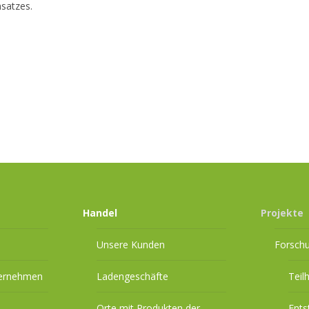
satzes.
Handel
Projekte
Unsere Kunden
Forsch
ternehmen
Ladengeschäfte
Teil
Orte mit Produkten der
Ents