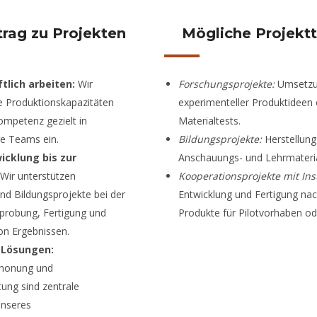
trag zu Projekten
Mögliche Projekt
tlich arbeiten:
Wir
Forschungsprojekte:
Umsetz
e Produktionskapazitäten
experimenteller Produktideen
ompetenz gezielt in
Materialtests.
äre Teams ein.
Bildungsprojekte:
Herstellung
icklung bis zur
Anschauungs- und Lehrmateria
Wir unterstützen
Kooperationsprojekte mit Inst
nd Bildungsprojekte bei der
Entwicklung und Fertigung nac
rprobung, Fertigung und
Produkte für Pilotvorhaben od
n Ergebnissen.
 Lösungen:
honung und
ung sind zentrale
unseres