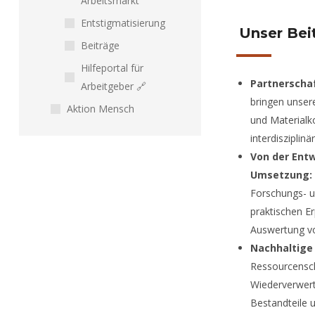
Arbeitsmarkt
Entstigmatisierung
Unser Bei
Beiträge
Hilfeportal für
Partnerschaf
Arbeitgeber 🔗
bringen unser
Aktion Mensch
und Materialk
interdisziplin
Von der Entw
Umsetzung:
Forschungs- u
praktischen E
Auswertung vo
Nachhaltige
Ressourcensc
Wiederverwert
Bestandteile 