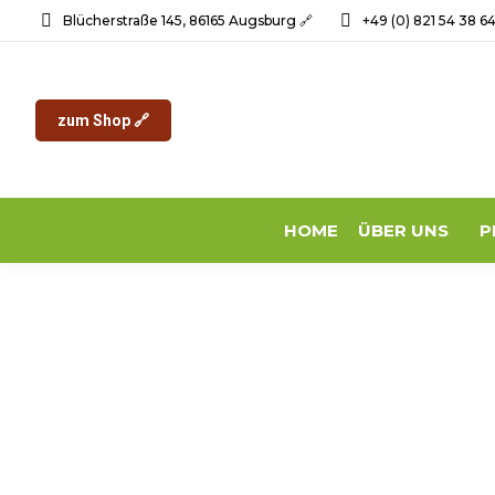
Blücherstraße 145, 86165 Augsburg 🔗
+49 (0) 821 54 38 6
zum Shop 🔗
HOME
ÜBER UNS
P
„Als stolzer Besitzer einer Wildbienenburg ist die erste
wird, so dass ich sechs weitere Bienenhäuser „als Maßan
Ich kann jeden nur ermuntern sich ein Bienenhaus der Mu