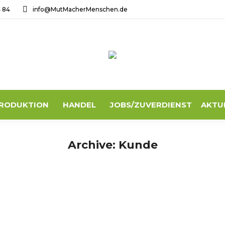
4 84
info@MutMacherMenschen.de
RODUKTION
HANDEL
JOBS/ZUVERDIENST
AKTU
Archive:
Kunde
 Wildbiene bereits während des Aufhängens eingezogen. Es ist ein
fertigung“ in einem gemeinsamen Rahmen bestellt habe. Die näch
tMacherMenschen zuzulegen – tolle Materialien, Qualität und Ver