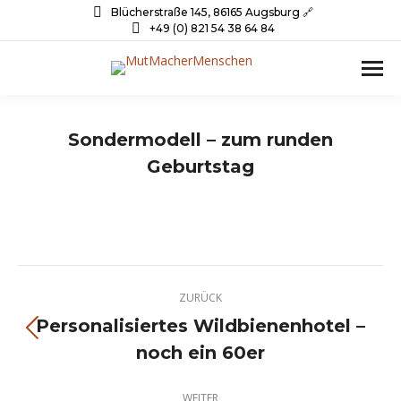
Blücherstraße 145, 86165 Augsburg 🔗
+49 (0) 821 54 38 64 84
Sondermodell – zum runden
Geburtstag
Project
ZURÜCK
navigation
Personalisiertes Wildbienenhotel –
Previous
noch ein 60er
project:
WEITER