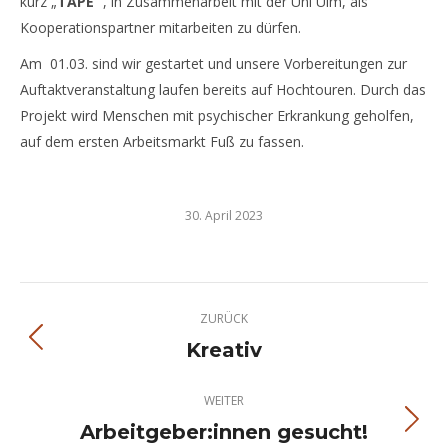
kurz „
TAPE
“ , in Zusammenarbeit mit der Uni Ulm, als
Kooperationspartner mitarbeiten zu dürfen.
Am 01.03. sind wir gestartet und unsere Vorbereitungen zur
Auftaktveranstaltung laufen bereits auf Hochtouren. Durch das
Projekt wird Menschen mit psychischer Erkrankung geholfen,
auf dem ersten Arbeitsmarkt Fuß zu fassen.
30. April 2023
Kommentarnavigation
ZURÜCK
Kreativ
Vorheriger
Beitrag:
WEITER
Arbeitgeber:innen gesucht!
Nächster