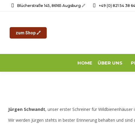
Blücherstraße 145, 86165 Augsburg 🔗
+49 (0) 821 54 38 6
zum Shop 🔗
HOME
ÜBER UNS
P
Jürgen Schwandt
, unser erster Schreiner für Wildbienenhäuser 
Wir werden Jürgen stehts in bester Erinnerung behalten und sind 