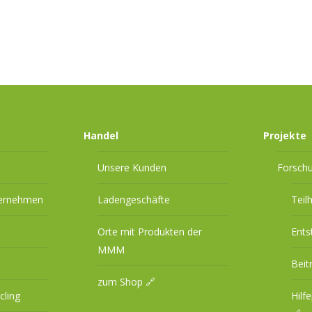
Handel
Projekte
Unsere Kunden
Forsch
ternehmen
Ladengeschäfte
Teil
Orte mit Produkten der
Ents
MMM
Beit
zum Shop 🔗
cling
Hilf