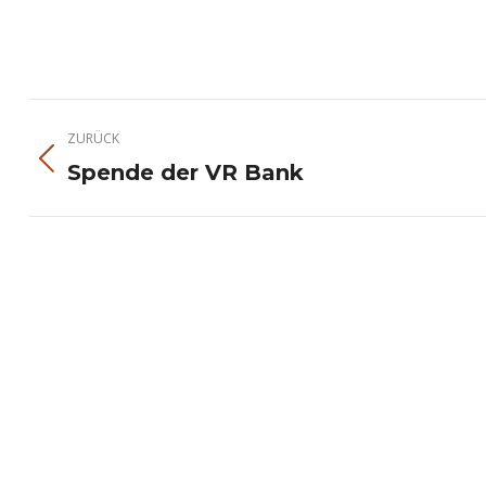
Kommentarnavigation
ZURÜCK
Vorheriger
Spende der VR Bank
Beitrag: