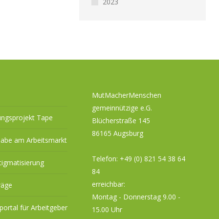
2023
MutMacherMenschen
gemeinnützige e.G.
ungsprojekt Tape
Blücherstraße 145
86165 Augsburg
habe am Arbeitsmarkt
Telefon:
+49 (0) 821 54 38 64
tigmatisierung
84
erreichbar:
räge
Montag - Donnerstag 9.00 -
eportal für Arbeitgeber
15.00 Uhr