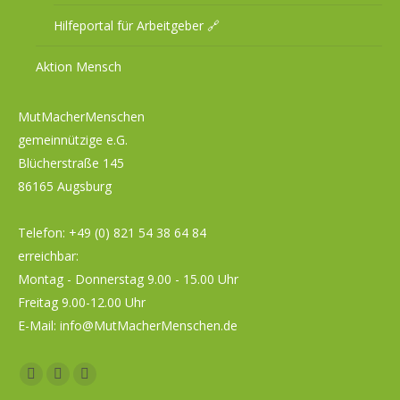
Hilfeportal für Arbeitgeber 🔗
Aktion Mensch
MutMacherMenschen
gemeinnützige e.G.
Blücherstraße 145
86165 Augsburg
Telefon:
+49 (0) 821 54 38 64 84
erreichbar:
Montag - Donnerstag 9.00 - 15.00 Uhr
Freitag 9.00-12.00 Uhr
E-Mail:
info@MutMacherMenschen.de
Facebook
YouTube
Instagram