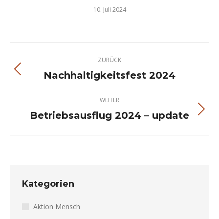
10. Juli 2024
Kommentarnavigation
ZURÜCK
Nachhaltigkeitsfest 2024
Vorheriger
Beitrag:
WEITER
Betriebsausflug 2024 – update
Nächster
Beitrag:
Kategorien
Aktion Mensch