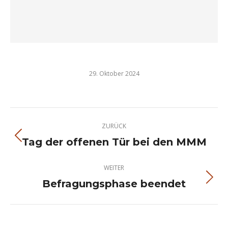
29. Oktober 2024
Kommentarnavigation
ZURÜCK
Tag der offenen Tür bei den MMM
Vorheriger
Beitrag:
WEITER
Befragungsphase beendet
Nächster
Beitrag: