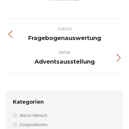
Kommentarnavigation
ZURÜCK
Fragebogenauswertung
Vorheriger
Beitrag:
WEITER
Adventsausstellung
Nächster
Beitrag:
Kategorien
Aktion Mensch
Kooperationen