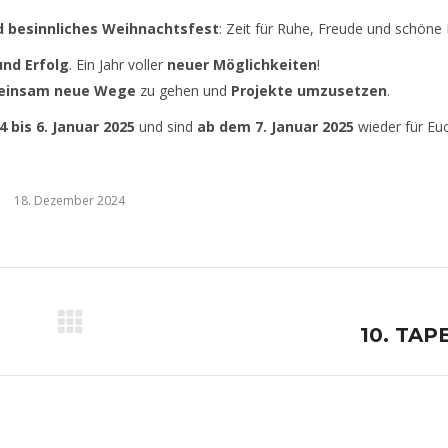
d besinnliches Weihnachtsfest
: Zeit für Ruhe, Freude und schön
und Erfolg
. Ein Jahr voller
neuer Möglichkeiten
!
einsam neue Wege
zu gehen und
Projekte umzusetzen
.
 bis 6. Januar 2025
und sind
ab dem 7. Januar 2025
wieder für Eu
18. Dezember 2024
Nächster
10. TAP
Beitrag: