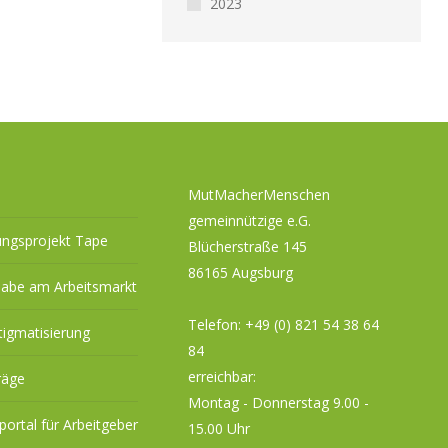
2023
MutMacherMenschen
gemeinnützige e.G.
ungsprojekt Tape
Blücherstraße 145
86165 Augsburg
habe am Arbeitsmarkt
Telefon:
+49 (0) 821 54 38 64
tigmatisierung
84
erreichbar:
räge
Montag - Donnerstag 9.00 -
eportal für Arbeitgeber
15.00 Uhr