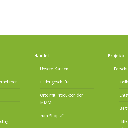
Handel
Projekte
Unsere Kunden
Forsch
ternehmen
Ladengeschäfte
Teil
Orte mit Produkten der
Ents
MMM
Beit
zum Shop 🔗
cling
Hilf