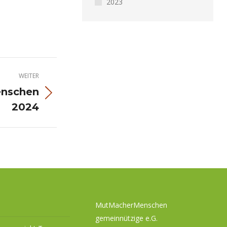
2023
WEITER
enschen
2024
MutMacherMenschen
gemeinnützige e.G.