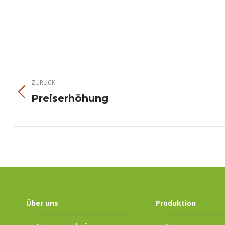
Kommentarnavigation
ZURÜCK
Vorheriger
Preiserhöhung
Beitrag:
Über uns
Produktion