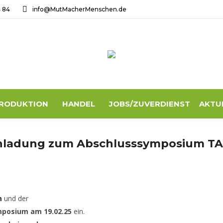
4 84
info@MutMacherMenschen.de
RODUKTION
HANDEL
JOBS/ZUVERDIENST
AKTU
nladung zum Abschlusssymposium T
m
und der
posium am 19.02.25
ein.