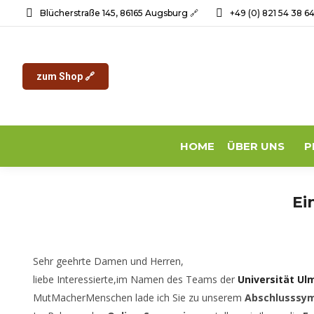
Blücherstraße 145, 86165 Augsburg 🔗
+49 (0) 821 54 38 6
zum Shop 🔗
HOME
ÜBER UNS
P
Ei
Sehr geehrte Damen und Herren,
liebe Interessierte,im Namen des Teams der
Universität Ul
MutMacherMenschen lade ich Sie zu unserem
Abschlusssym