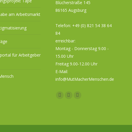
ungsprojekt Tape
Blücherstraße 145
86165 Augsburg
habe am Arbeitsmarkt
Telefon:
+49 (0) 821 54 38 64
tigmatisierung
84
erreichbar:
räge
Montag - Donnerstag 9.00 -
eportal für Arbeitgeber
15.00 Uhr
Freitag 9.00-12.00 Uhr
E-Mail:
 Mensch
info@MutMacherMenschen.de
Facebook
YouTube
Instagram
page
page
page
opens
opens
opens
in
in
in
new
new
new