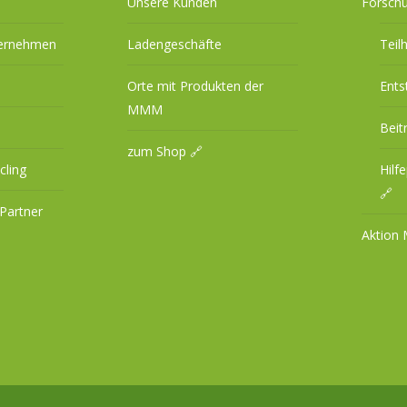
Unsere Kunden
Forsch
ternehmen
Ladengeschäfte
Teil
Orte mit Produkten der
Ents
MMM
Beit
zum Shop 🔗
cling
Hilf
🔗
Partner
Aktion