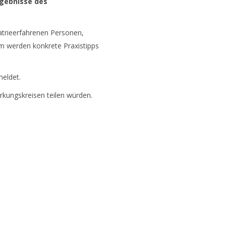
gebnisse des
iatrieerfahrenen Personen,
m werden konkrete Praxistipps
meldet.
rkungskreisen teilen würden.