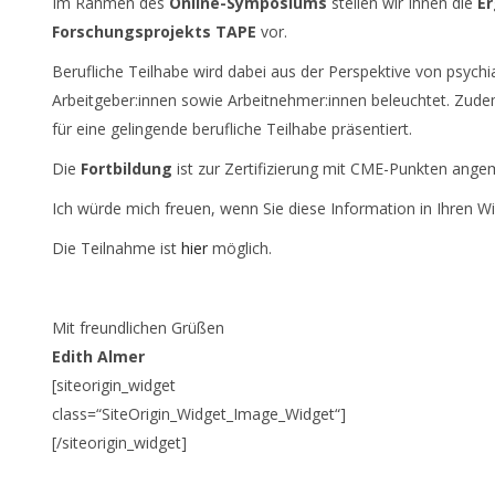
Im Rahmen des
Online-Symposiums
stellen wir Ihnen die
Er
Forschungsprojekts TAPE
vor.
Berufliche Teilhabe wird dabei aus der Perspektive von psych
Arbeitgeber:innen sowie Arbeitnehmer:innen beleuchtet. Zude
für eine gelingende berufliche Teilhabe präsentiert.
Die
Fortbildung
ist zur Zertifizierung mit CME-Punkten ange
Ich würde mich freuen, wenn Sie diese Information in Ihren Wi
Die Teilnahme ist
hier
möglich.
Mit freundlichen Grüßen
Edith Almer
[siteorigin_widget
class=“SiteOrigin_Widget_Image_Widget“]
[/siteorigin_widget]