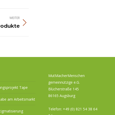
WEITER
rodukte
MutMacherMenschen
gemeinnützige e.G.
ungsprojekt Tape
Blücherstraße 145
86165 Augsburg
habe am Arbeitsmarkt
Telefon:
+49 (0) 821 54 38 64
tigmatisierung