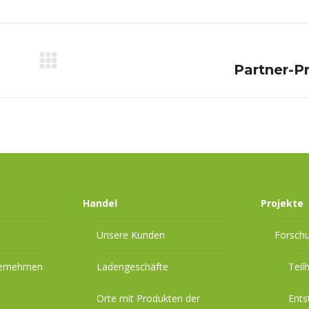
Nächster
Partner-P
Beitrag:
Handel
Projekte
Unsere Kunden
Forsch
ternehmen
Ladengeschäfte
Teil
Orte mit Produkten der
Ents