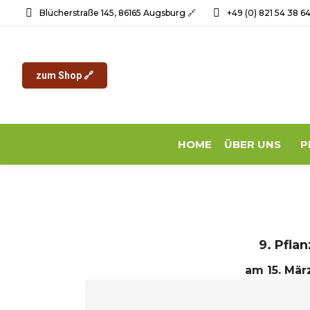
Blücherstraße 145, 86165 Augsburg 🔗
+49 (0) 821 54 38 6
zum Shop 🔗
HOME
ÜBER UNS
P
9. Pfla
am 15. Mär