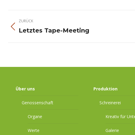
Kommentarnavigation
ZURÜCK
Vorheriger
Letztes Tape-Meeting
Beitrag:
Über uns
Produktion
Genossenschaft
Schreinerei
Organe
Kreativ für Un
Werte
Galerie