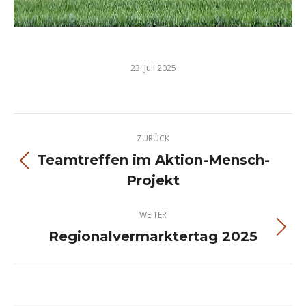
23. Juli 2025
Kommentarnavigation
ZURÜCK
Teamtreffen im Aktion-Mensch-
Vorheriger
Projekt
Beitrag:
WEITER
Regionalvermarktertag 2025
Nächster
Beitrag: