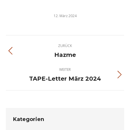
12. März 2024
Kommentarnavigation
ZURÜCK
Hazme
Vorheriger
Beitrag:
WEITER
TAPE-Letter März 2024
Nächster
Beitrag:
Kategorien