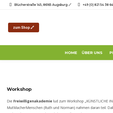
Blücherstraße 145, 86165 Augsburg 🔗
+49 (0) 821 54 38 6
zum Shop 🔗
HOME
ÜBER UNS
P
Workshop
Die
Freiwilligenakademie
lud zum Workshop „KÜNSTLICHE I
MutMacherMenschen (Ruth und Norman) nahmen daran teil. Dabei 