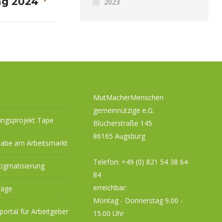
ag 2024
2023
MutMacherMenschen
gemeinnützige e.G.
ungsprojekt Tape
Blücherstraße 145
86165 Augsburg
habe am Arbeitsmarkt
Telefon:
+49 (0) 821 54 38 64
tigmatisierung
84
erreichbar:
räge
Montag - Donnerstag 9.00 -
eportal für Arbeitgeber
15.00 Uhr