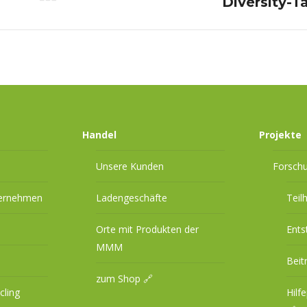
Nächster
Diversity-T
Beitrag:
Handel
Projekte
Unsere Kunden
Forsch
ternehmen
Ladengeschäfte
Teil
Orte mit Produkten der
Ents
MMM
Beit
zum Shop 🔗
cling
Hilf