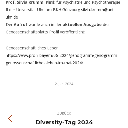
Prof. Silvia Krumm
, Klinik für Psychiatrie und Psychotherapie
II der Universität Ulm am BKH Günzburg
silvia.krumm@uni-
ulm.de
Der
Aufruf
wurde auch in der
aktuellen Ausgabe
des
Genossenschaftsblatts
Profil
veröffentlicht:
Genossenschaftliches Leben:
https://www.profil.bayern/06-2024/genogramm/genogramm-
genossenschaftliches-leben-im-mai-2024/
2. Juni 2024
Kommentarnavigation
ZURÜCK
Diversity-Tag 2024
Vorheriger