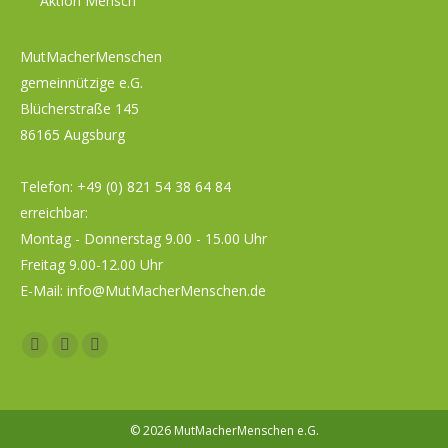
Aktion Mensch
MutMacherMenschen
gemeinnützige e.G.
Blücherstraße 145
86165 Augsburg
Telefon:
+49 (0) 821 54 38 64 84
erreichbar:
Montag - Donnerstag 9.00 - 15.00 Uhr
Freitag 9.00-12.00 Uhr
E-Mail:
info@MutMacherMenschen.de
Facebook
YouTube
Instagram
page
page
page
opens
opens
opens
© 2026 MutMacherMenschen e.G.
in
in
in