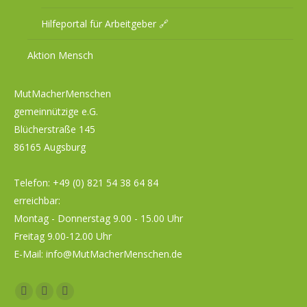
Hilfeportal für Arbeitgeber 🔗
Aktion Mensch
MutMacherMenschen
gemeinnützige e.G.
Blücherstraße 145
86165 Augsburg
Telefon:
+49 (0) 821 54 38 64 84
erreichbar:
Montag - Donnerstag 9.00 - 15.00 Uhr
Freitag 9.00-12.00 Uhr
E-Mail:
info@MutMacherMenschen.de
Facebook
YouTube
Instagram